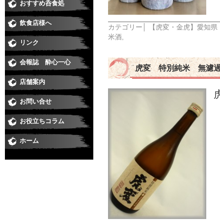
おすすめ呑食処
和食
すし
居酒屋・焼鳥
うなぎ
そば
焼肉
洋食・串あげ
中華・ラーメン
ダイニングバー・イタリアン・バー
スナック・ラウンジ・クラブ
喫茶・スイート・たこやき
飲食店様へ
カテゴリー│
【虎変・金虎】愛知県
米酒
,
リンク
会報誌 酔心一心
虎変 特別純米 無濾
店舗案内
お問い合せ
お役立ちコラム
ホーム