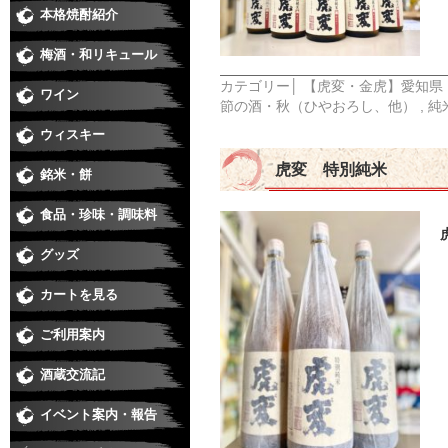
本格焼酎紹介
芋焼酎
麦焼酎
米焼酎
黒糖、泡盛、その他
季節の焼酎・春
季節の焼酎・夏
季節の焼酎・秋
季節の焼酎・冬
梅酒・和リキュール
梅酒
和リキュール
カテゴリー│
【虎変・金虎】愛知県
ワイン
日本ワイン
赤
白
ロゼ
スパークリング・シャンパン
節の酒・秋（ひやおろし、他）
,
純
ウィスキー
虎変 特別純米
銘米・餅
食品・珍味・調味料
味醂・料理酒・化粧水
醤油・酢・麺つゆ・味噌
珍味
ジュース・カクテル用飲料
食品
グッズ
カートを見る
ご利用案内
酒蔵交流記
イベント案内・報告