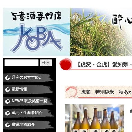
【虎変・金虎】愛知県
只今のおすすめ♫
最新情報
虎変 特別純米 秋あ
NEW!! 取扱銘柄一覧
蔵元・生産者紹介
日本酒蔵
焼酎蔵
ワイナリー
梅酒・和リキュール蔵元
米・食品 その他
厳選地酒紹介
純米大吟醸
大吟醸
純米吟醸酒
純米酒
吟醸酒
本醸造
普通酒
にごり酒
極甘口、低アルコール
季節の酒・春
季節の酒・夏
季節の酒・秋（ひやおろし、他）
季節の酒・冬（しぼりたて、他）