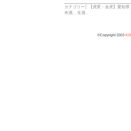
カテゴリー│
【虎変・金虎】愛知県
米酒
, ,
生酒
,
©Copyright 2003
KO