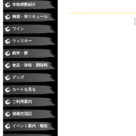
本格焼酎紹介
芋焼酎
麦焼酎
米焼酎
黒糖、泡盛、その他
季節の焼酎・春
季節の焼酎・夏
季節の焼酎・秋
季節の焼酎・冬
梅酒・和リキュール
梅酒
和リキュール
ワイン
日本ワイン
赤
白
ロゼ
スパークリング・シャンパン
ウィスキー
銘米・餅
食品・珍味・調味料
味醂・料理酒・化粧水
醤油・酢・麺つゆ・味噌
珍味
ジュース・カクテル用飲料
食品
グッズ
カートを見る
ご利用案内
酒蔵交流記
イベント案内・報告