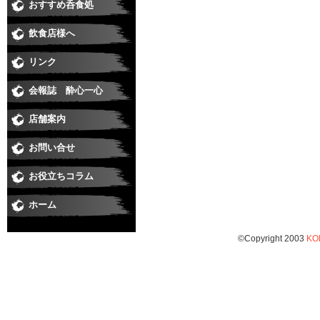
おすすめ呑食処
和食
すし
居酒屋・焼鳥
うなぎ
そば
焼肉
洋食・串あげ
中華・ラーメン
ダイニングバー・イタリアン・バー
スナック・ラウンジ・クラブ
喫茶・スイート・たこやき
飲食店様へ
リンク
会報誌 酔心一心
店舗案内
お問い合せ
お役立ちコラム
ホーム
©Copyright 2003
KO