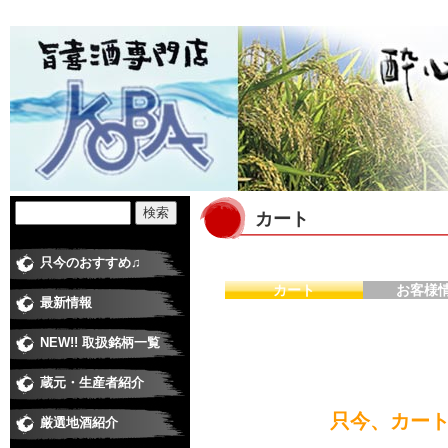
カート
只今のおすすめ♫
カート
お客様
最新情報
NEW!! 取扱銘柄一覧
蔵元・生産者紹介
日本酒蔵
焼酎蔵
ワイナリー
梅酒・和リキュール蔵元
米・食品 その他
只今、カー
厳選地酒紹介
純米大吟醸
大吟醸
純米吟醸酒
純米酒
吟醸酒
本醸造
普通酒
にごり酒
極甘口、低アルコール
季節の酒・春
季節の酒・夏
季節の酒・秋（ひやおろし、他）
季節の酒・冬（しぼりたて、他）