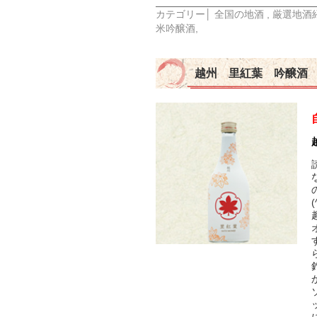
カテゴリー│
全国の地酒
,
厳選地酒
米吟醸酒
,
越州 里紅葉 吟醸酒
(