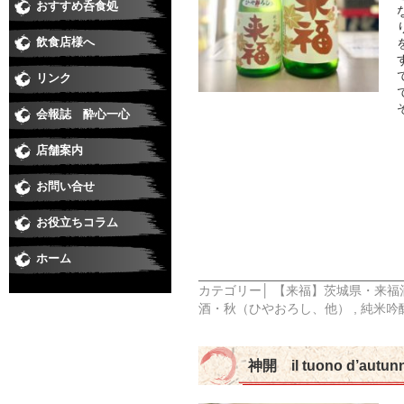
おすすめ呑食処
和食
すし
居酒屋・焼鳥
うなぎ
そば
焼肉
洋食・串あげ
中華・ラーメン
ダイニングバー・イタリアン・バー
スナック・ラウンジ・クラブ
喫茶・スイート・たこやき
飲食店様へ
リンク
会報誌 酔心一心
店舗案内
お問い合せ
お役立ちコラム
ホーム
カテゴリー│
【来福】茨城県・来福
酒・秋（ひやおろし、他）
,
純米吟
神開 il tuono d’au