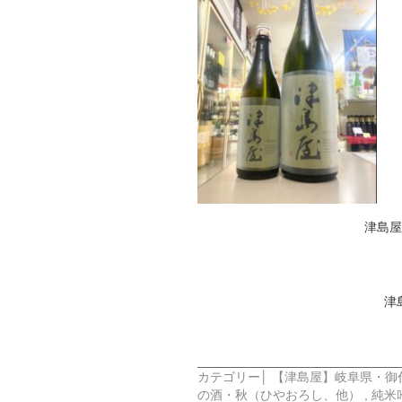
津島屋
津
カテゴリー│
【津島屋】岐阜県・御
の酒・秋（ひやおろし、他）
,
純米