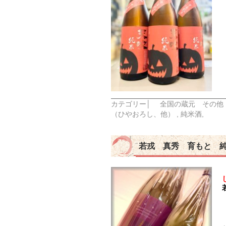
カテゴリー│
全国の蔵元 その他
（ひやおろし、他）
,
純米酒
,
若戎 真秀 育もと 