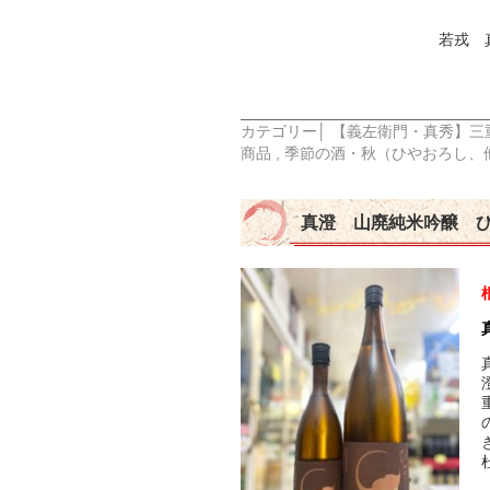
若戎 
カテゴリー│
【義左衛門・真秀】三
商品
,
季節の酒・秋（ひやおろし、
真澄 山廃純米吟醸 