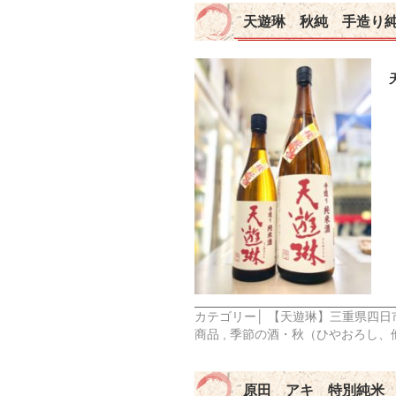
天遊琳 秋純 手造り
カテゴリー│
【天遊琳】三重県四日
商品
,
季節の酒・秋（ひやおろし、
原田 アキ 特別純米