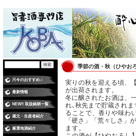
季節の酒・秋（ひやお
只今のおすすめ♫
実りの秋を迎える頃、
が出荷されます。
最新情報
冬に醸されたお酒は、
NEW!! 取扱銘柄一覧
れ､秋先まで貯蔵されま
ることで、香りや味わ
蔵元・生産者紹介
日本酒蔵
焼酎蔵
ワイナリー
梅酒・和リキュール蔵元
米・食品 その他
「硬さ」「荒々しさ」
ます。
厳選地酒紹介
純米大吟醸
大吟醸
純米吟醸酒
純米酒
吟醸酒
本醸造
普通酒
にごり酒
極甘口、低アルコール
季節の酒・春
季節の酒・夏
季節の酒・秋（ひやおろし、他）
季節の酒・冬（しぼりたて、他）
この酒が【ひやおろし