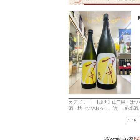
カテゴリー│
【原田】山口県・はつ
酒・秋（ひやおろし、他）
,
純米酒
,
1 / 5
©Copyright 2003
KO