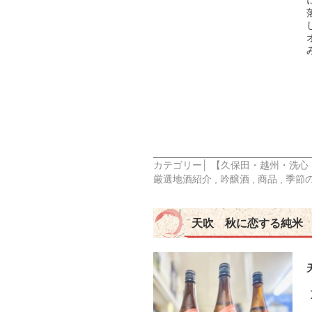
カテゴリー│
【久保田・越州・洗心
厳選地酒紹介
,
吟醸酒
,
商品
,
季節
天吹 秋に恋する純米