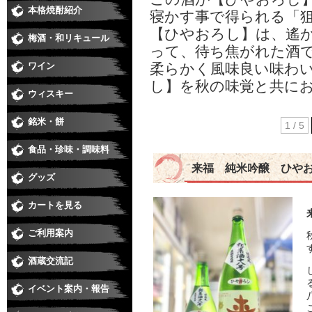
本格焼酎紹介
芋焼酎
麦焼酎
米焼酎
黒糖、泡盛、その他
季節の焼酎・春
季節の焼酎・夏
季節の焼酎・秋
季節の焼酎・冬
寝かす事で得られる「
【ひやおろし】は、遙
梅酒・和リキュール
梅酒
和リキュール
って、待ち焦がれた酒
ワイン
柔らかく風味良い味わ
日本ワイン
赤
白
ロゼ
スパークリング・シャンパン
し】を秋の味覚と共に
ウィスキー
銘米・餅
1 / 5
食品・珍味・調味料
味醂・料理酒・化粧水
醤油・酢・麺つゆ・味噌
珍味
ジュース・カクテル用飲料
食品
来福 純米吟醸 ひや
グッズ
カートを見る
ご利用案内
酒蔵交流記
イベント案内・報告