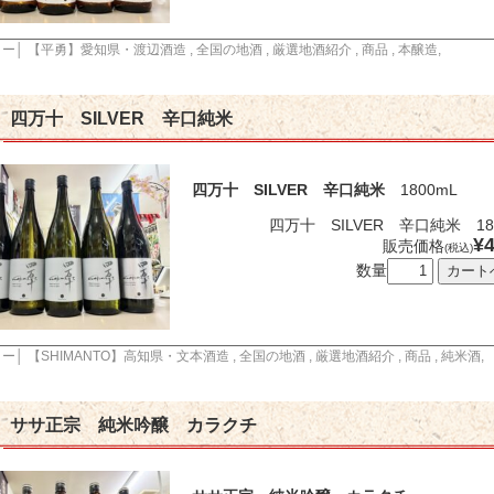
リー│
【平勇】愛知県・渡辺酒造
,
全国の地酒
,
厳選地酒紹介
,
商品
,
本醸造
,
四万十 SILVER 辛口純米
四万十 SILVER 辛口純米
1800mL
四万十 SILVER 辛口純米 18
¥4
販売価格
(税込)
数量
リー│
【SHIMANTO】高知県・文本酒造
,
全国の地酒
,
厳選地酒紹介
,
商品
,
純米酒
,
ササ正宗 純米吟醸 カラクチ