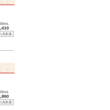
0mL
,410
0mL
,860