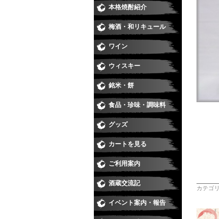
本格焼酎紹介
芋焼酎
麦焼酎
米焼酎
黒糖、
季節の
季節の
季節の
季節の
梅酒・和リキュール
梅酒
和リキ
ワイン
日本ワ
赤
白
ロゼ
スパー
ウィスキー
銘米・餅
食品・珍味・調味料
味醂・
醤油・
珍味
ジュー
食品
グッズ
カートを見る
ご利用案内
酒蔵交流記
カテゴ
イベント案内・報告