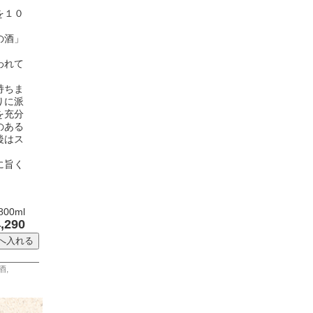
を１０
の酒」
われて
持ちま
りに派
を充分
のある
後はス
に旨く
0ml
,290
酒
,