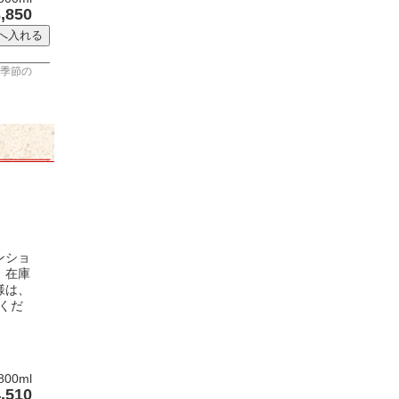
,850
季節の
ンショ
。在庫
様は、
せくだ
0ml
,510