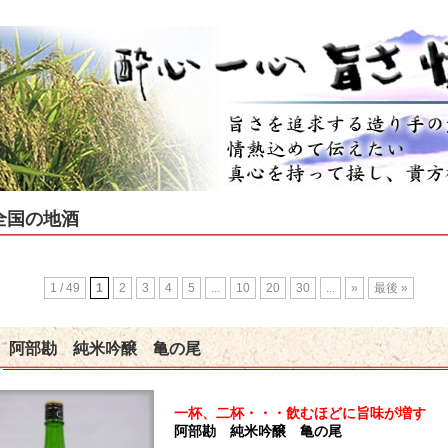
全国の地酒
1 / 49
1
2
3
4
5
...
10
20
30
...
»
最後 »
阿部勘 純米吟醸 亀の尾
蔵
リー
和リキュール蔵元
品 その他
一杯、二杯・・・飲むほどに旨味が増す
吟醸
醸酒
酒
、低アルコール
酒・春
酒・夏
酒・秋（ひやおろし、他）
酒・冬（しぼりたて、他）
阿部勘 純米吟醸 亀の尾