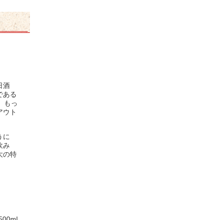
日酒
である
に、もっ
アウト
うに
飲み
大の特
0ml