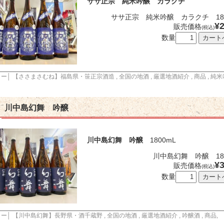
ササ正宗 純米吟醸 カラクチ
ササ正宗 純米吟醸 カラクチ 180
¥2
販売価格
(税込)
数量
リー│
【ささまさむね】福島県・笹正宗酒造
,
全国の地酒
,
厳選地酒紹介
,
商品
,
純米
川中島幻舞 吟醸
川中島幻舞 吟醸
1800mL
川中島幻舞 吟醸 18
¥3
販売価格
(税込)
数量
リー│
【川中島幻舞】長野県・酒千蔵野
,
全国の地酒
,
厳選地酒紹介
,
吟醸酒
,
商品
,