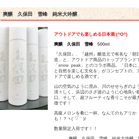
爽醸 久保田 雪峰 純米大吟醸
アウトドアでも楽しめる日本酒 (^O^)
爽醸 久保田 雪峰
500ml
『久保田』、『越州』醸造元で有名な「朝
造」と、アウトドア商品のトップブランド
「snow peak」とのコラボ商品。「日本
と自然を楽しむ文化を」がコンセプトの、
ドアで楽しめる酒です。
山の空気のように澄み、川のせせらぎのよ
清々しく、浜辺のさざ波のように心地良い
口。そして、超フルーティな香りこそが最
徴です！
高級メロンを肴に一杯、なんてのもアリか
も！？ヽ(´▽｀)/
数量限定入荷です！！
爽醸 久保田 雪峰 純米大吟醸 50