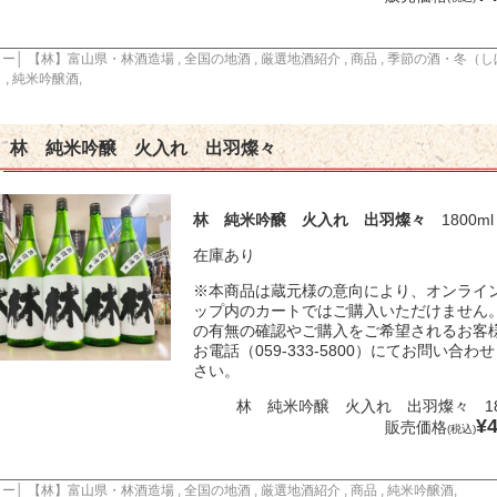
リー│
【林】富山県・林酒造場
,
全国の地酒
,
厳選地酒紹介
,
商品
,
季節の酒・冬（し
）
,
純米吟醸酒
,
林 純米吟醸 火入れ 出羽燦々
林 純米吟醸 火入れ 出羽燦々
1800ml
在庫あり
※本商品は蔵元様の意向により、オンライ
ップ内のカートではご購入いただけません
の有無の確認やご購入をご希望されるお客
お電話（059-333-5800）にてお問い合わ
さい。
林 純米吟醸 火入れ 出羽燦々 180
¥4
販売価格
(税込)
リー│
【林】富山県・林酒造場
,
全国の地酒
,
厳選地酒紹介
,
商品
,
純米吟醸酒
,