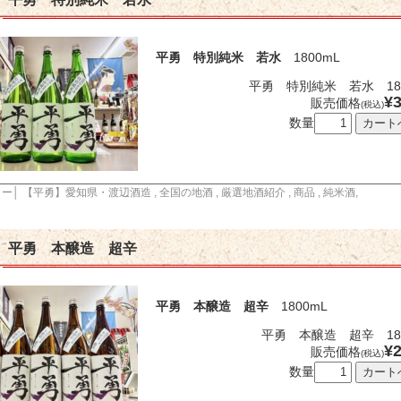
・焼鳥
串あげ
ラーメン
ングバー・イタリアン・バー
ク・ラウンジ・クラブ
スイート・たこやき
平勇 特別純米 若水
1800mL
平勇 特別純米 若水 180
¥3
販売価格
(税込)
数量
リー│
【平勇】愛知県・渡辺酒造
,
全国の地酒
,
厳選地酒紹介
,
商品
,
純米酒
,
平勇 本醸造 超辛
平勇 本醸造 超辛
1800mL
平勇 本醸造 超辛 180
¥2
販売価格
(税込)
数量