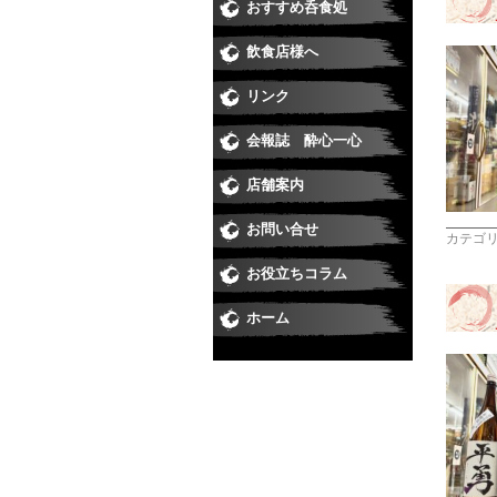
おすすめ呑食処
和食
すし
居酒屋
うなぎ
そば
焼肉
洋食・
中華・
ダイニ
スナッ
喫茶・
飲食店様へ
リンク
会報誌 酔心一心
店舗案内
お問い合せ
カテゴ
お役立ちコラム
ホーム