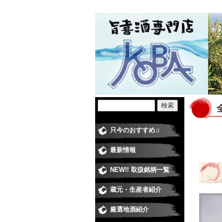
只今のおすすめ♫
最新情報
NEW!! 取扱銘柄一覧
蔵元・生産者紹介
日本酒
焼酎蔵
ワイナ
梅酒・
米・食
厳選地酒紹介
純米大
大吟醸
純米吟
純米酒
吟醸酒
本醸造
普通酒
にごり
極甘口
季節の
季節の
季節の
季節の