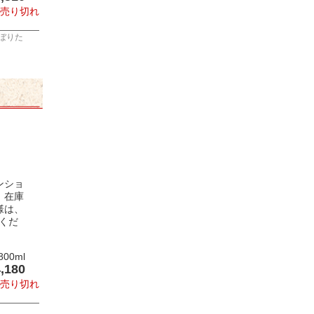
売り切れ
ぼりた
ンショ
。在庫
様は、
せくだ
0ml
,180
売り切れ