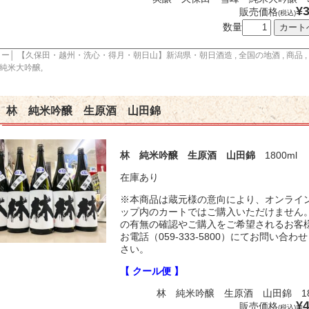
¥3
販売価格
(税込)
数量
リー│
【久保田・越州・洗心・得月・朝日山】新潟県・朝日酒造
,
全国の地酒
,
商品
,
純米大吟醸
,
林 純米吟醸 生原酒 山田錦
林 純米吟醸 生原酒 山田錦
1800ml
在庫あり
※本商品は蔵元様の意向により、オンライ
ップ内のカートではご購入いただけません
の有無の確認やご購入をご希望されるお客
お電話（059-333-5800）にてお問い合わ
さい。
【 クール便 】
林 純米吟醸 生原酒 山田錦 180
¥4
販売価格
(税込)