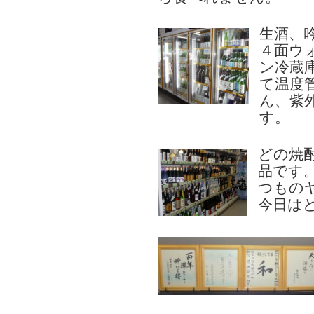
生酒、
４面ウ
ン冷蔵
て温度
ん、紫
す。
どの焼
品です
つもの
今日は