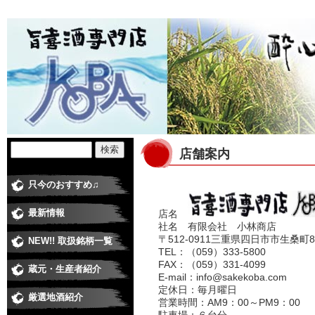
店舗案内
只今のおすすめ♫
最新情報
店名
社名 有限会社 小林商店
〒512-0911三重県四日市市生桑町84
NEW!! 取扱銘柄一覧
TEL：（059）333-5800
FAX：（059）331-4099
蔵元・生産者紹介
日本酒蔵
焼酎蔵
ワイナリー
梅酒・和リキュール蔵元
米・食品 その他
E-mail：
info@sakekoba.com
定休日：毎月曜日
厳選地酒紹介
純米大吟醸
大吟醸
純米吟醸酒
純米酒
吟醸酒
本醸造
普通酒
にごり酒
極甘口、低アルコール
季節の酒・春
季節の酒・夏
季節の酒・秋（ひやおろし、他）
季節の酒・冬（しぼりたて、他）
営業時間：AM9：00～PM9：00