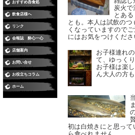
雑誌し
おすすめ呑食処
和食
すし
居酒屋・焼鳥
うなぎ
そば
焼肉
洋食・串あげ
中華・ラーメン
ダイニングバー・イタリアン・バー
スナック・ラウンジ・クラブ
喫茶・スイート・たこやき
炭火で
とある
飲食店様へ
とも。本人は試飲のつ
リンク
くなっていますのでご
にはお気をつけくださ
会報誌 酔心一心
店舗案内
お子様連れ
て、ゆっく
お問い合せ
お子様は楽
ん大人の方
お役立ちコラム
ホーム
初は白焼きにと思って
ら食べれません。