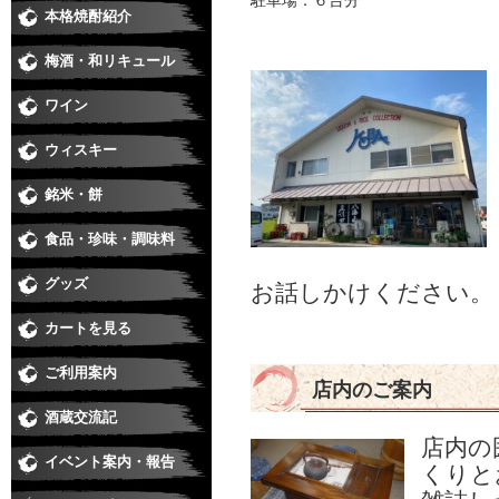
駐車場：６台分
本格焼酎紹介
芋焼酎
麦焼酎
米焼酎
黒糖、泡盛、その他
季節の焼酎・春
季節の焼酎・夏
季節の焼酎・秋
季節の焼酎・冬
梅酒・和リキュール
梅酒
和リキュール
ワイン
日本ワイン
赤
白
ロゼ
スパークリング・シャンパン
ウィスキー
銘米・餅
食品・珍味・調味料
味醂・料理酒・化粧水
醤油・酢・麺つゆ・味噌
珍味
ジュース・カクテル用飲料
食品
グッズ
お話しかけください。
カートを見る
ご利用案内
店内のご案内
酒蔵交流記
店内の
イベント案内・報告
くりと