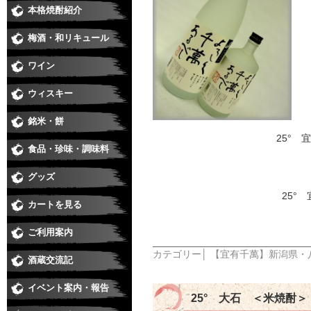
本格焼酎紹介
芋焼酎
麦焼酎
米焼酎
黒糖、泡盛、その他
季節の焼酎・春
季節の焼酎・夏
季節の焼酎・秋
季節の焼酎・冬
梅酒・和リキュール
梅酒
和リキュール
ワイン
日本ワイン
赤
白
ロゼ
スパークリング・シャンパン
ウィスキー
銘米・餅
25° 
食品・珍味・調味料
味醂・料理酒・化粧水
醤油・酢・麺つゆ・味噌
珍味
ジュース・カクテル用飲料
食品
グッズ
25°
カートを見る
ご利用案内
カテゴリー│
【宜有千萬】新潟県・
酒蔵交流記
イベント案内・報告
25° 大石 ＜米焼酎＞