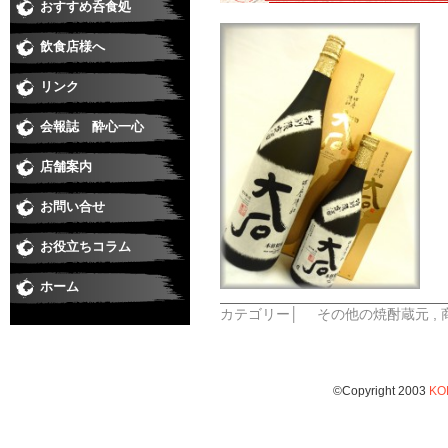
おすすめ呑食処
和食
すし
居酒屋・焼鳥
うなぎ
そば
焼肉
洋食・串あげ
中華・ラーメン
ダイニングバー・イタリアン・バー
スナック・ラウンジ・クラブ
喫茶・スイート・たこやき
飲食店様へ
リンク
会報誌 酔心一心
店舗案内
お問い合せ
お役立ちコラム
ホーム
カテゴリー│
その他の焼酎蔵元
,
©Copyright 2003
KO