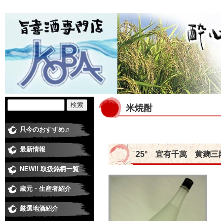
米焼酎
只今のおすすめ♫
最新情報
25° 宜有千萬 黄麹
NEW!! 取扱銘柄一覧
蔵元・生産者紹介
日本酒蔵
焼酎蔵
ワイナリー
梅酒・和リキュール蔵元
米・食品 その他
厳選地酒紹介
純米大吟醸
大吟醸
純米吟醸酒
純米酒
吟醸酒
本醸造
普通酒
にごり酒
極甘口、低アルコール
季節の酒・春
季節の酒・夏
季節の酒・秋（ひやおろし、他）
季節の酒・冬（しぼりたて、他）