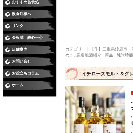
おすすめ呑食処
和食
すし
居酒屋・焼鳥
うなぎ
そば
焼肉
洋食・串あげ
中華・ラーメン
ダイニングバー・イタリアン・バー
スナック・ラウンジ・クラブ
喫茶・スイート・たこやき
飲食店様へ
リンク
会報誌 酔心一心
カテゴリー│
【作】三重県鈴鹿市・
店舗案内
め♫
,
厳選地酒紹介
,
商品
,
純米吟
お問い合せ
お役立ちコラム
イチローズモルト＆グ
ホーム