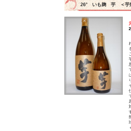
26° いも麹 芋 ＜芋