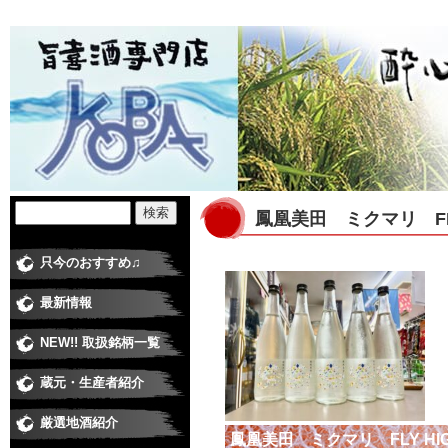
鳳凰美田 ミクマリ FL
只今のおすすめ♫
最新情報
NEW!! 取扱銘柄一覧
蔵元・生産者紹介
日本酒蔵
焼酎蔵
ワイナリー
梅酒・和リキュール蔵元
米・食品 その他
厳選地酒紹介
純米大吟醸
大吟醸
純米吟醸酒
純米酒
吟醸酒
本醸造
普通酒
にごり酒
極甘口、低アルコール
季節の酒・春
季節の酒・夏
季節の酒・秋（ひやおろし、他）
季節の酒・冬（しぼりたて、他）
鳳凰美田 ミクマリ FLY HI