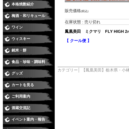
本格焼酎紹介
田 ミクマリ FLYHIGH)
芋焼酎
麦焼酎
米焼酎
黒糖、泡盛、その他
季節の焼酎・春
季節の焼酎・夏
季節の焼酎・秋
季節の焼酎・冬
販売価格
(税込)
梅酒・和リキュール
梅酒
和リキュール
在庫状態 : 売り切れ
ワイン
日本ワイン
赤
白
ロゼ
スパークリング・シャンパン
鳳凰美田 ミクマリ FLY HIGH 
ウィスキー
【 クール便 】
銘米・餅
食品・珍味・調味料
味醂・料理酒・化粧水
醤油・酢・麺つゆ・味噌
珍味
ジュース・カクテル用飲料
食品
カテゴリー│
【鳳凰美田】栃木県・小
グッズ
カートを見る
ご利用案内
酒蔵交流記
イベント案内・報告