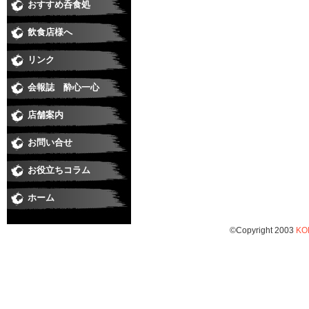
おすすめ呑食処
和食
すし
居酒屋・焼鳥
うなぎ
そば
焼肉
洋食・串あげ
中華・ラーメン
ダイニングバー・イタリアン・バー
スナック・ラウンジ・クラブ
喫茶・スイート・たこやき
飲食店様へ
リンク
会報誌 酔心一心
店舗案内
お問い合せ
お役立ちコラム
ホーム
©Copyright 2003
KO