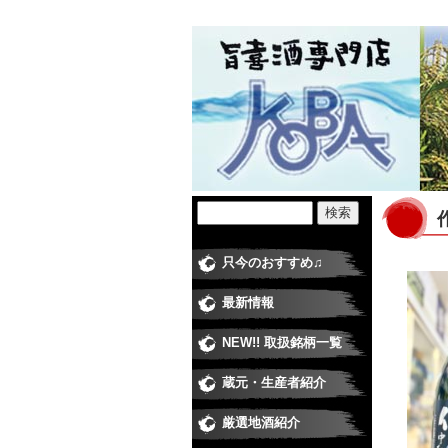
只今のおすすめ♫
最新情報
NEW!! 取扱銘柄一覧
蔵元・生産者紹介
日本酒
焼酎蔵
ワイナ
梅酒・
米・食
厳選地酒紹介
純米大
大吟醸
純米吟
純米酒
吟醸酒
本醸造
普通酒
にごり
極甘口
季節の
季節の
季節の
季節の