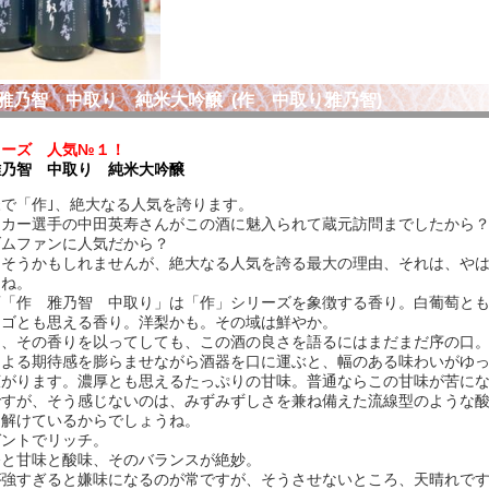
泡盛、その他
焼酎・春
焼酎・夏
焼酎・秋
焼酎・冬
ュール
雅乃智 中取り 純米大吟醸 (作 中取り雅乃智)
イン
クリング・シャンパン
リーズ 人気№１！
雅乃智 中取り 純米大吟醸
で「作｣、絶大なる人気を誇ります。
ッカー選手の中田英寿さんがこの酒に魅入られて蔵元訪問までしたから
料理酒・化粧水
酢・麺つゆ・味噌
ス・カクテル用飲料
ダムファンに人気だから？
にそうかもしれませんが、絶大なる人気を誇る最大の理由、それは、や
よね。
酒「作 雅乃智 中取り」は「作」シリーズを象徴する香り。白葡萄と
ンゴとも思える香り。洋梨かも。その域は鮮やか。
し、その香りを以ってしても、この酒の良さを語るにはまだまだ序の口
による期待感を膨らませながら酒器を口に運ぶと、幅のある味わいがゆ
広がります。濃厚とも思えるたっぷりの甘味。普通ならこの甘味が苦に
ですが、そう感じないのは、みずみずしさを兼ね備えた流線型のような
ち解けているからでしょうね。
ガントでリッチ。
香と甘味と酸味、そのバランスが絶妙。
が強すぎると嫌味になるのが常ですが、そうさせないところ、天晴れで