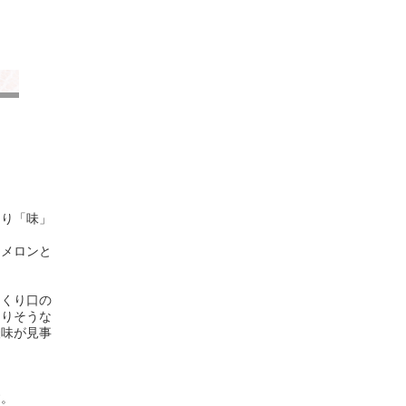
？
はり「味」
もメロンと
。
っくり口の
なりそうな
酸味が見事
す。