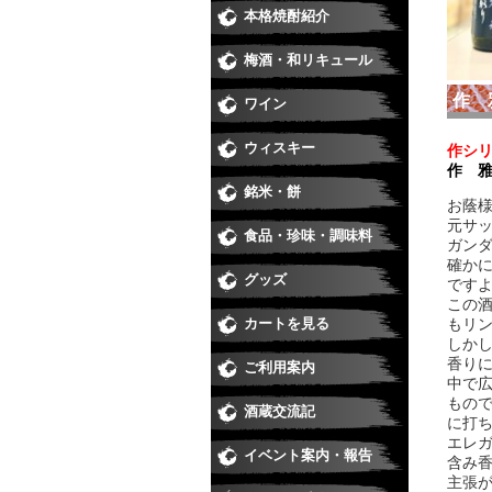
本格焼酎紹介
芋焼酎
麦焼酎
米焼酎
黒糖、
季節の
季節の
季節の
季節の
梅酒・和リキュール
梅酒
和リキ
作 
ワイン
日本ワ
赤
白
ロゼ
スパー
ウィスキー
作シ
作 
銘米・餅
お蔭様
元サ
食品・珍味・調味料
味醂・
醤油・
珍味
ジュー
食品
ガン
確か
グッズ
です
この
カートを見る
もリ
しか
香り
ご利用案内
中で
もの
酒蔵交流記
に打
エレ
イベント案内・報告
含み
主張