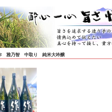
作 雅乃智 中取り 純米大吟醸
蔵
リー
和リキュール蔵元
品 その他
吟醸
醸酒
酒
、低アルコール
酒・春
酒・夏
酒・秋（ひやおろし、他）
酒・冬（しぼりたて、他）