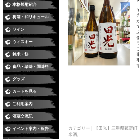
本格焼酎紹介
芋焼酎
麦焼酎
米焼酎
黒糖、泡盛、その他
季節の焼酎・春
季節の焼酎・夏
季節の焼酎・秋
季節の焼酎・冬
梅酒・和リキュール
梅酒
和リキュール
ワイン
日本ワイン
赤
白
ロゼ
スパークリング・シャンパン
ウィスキー
銘米・餅
食品・珍味・調味料
味醂・料理酒・化粧水
醤油・酢・麺つゆ・味噌
珍味
ジュース・カクテル用飲料
食品
グッズ
カートを見る
ご利用案内
酒蔵交流記
カテゴリー│
【田光】三重県菰野町
イベント案内・報告
米酒
,