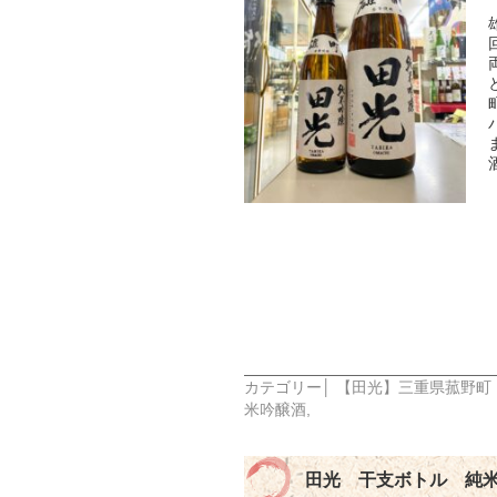
カテゴリー│
【田光】三重県菰野町
米吟醸酒
,
田光 干支ボトル 純