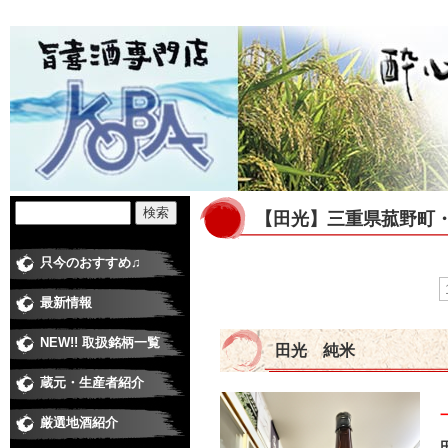
【田光】三重県菰野町
只今のおすすめ♫
最新情報
NEW!! 取扱銘柄一覧
田光 純米
蔵元・生産者紹介
日本酒蔵
焼酎蔵
ワイナリー
梅酒・和リキュール蔵元
米・食品 その他
厳選地酒紹介
純米大吟醸
大吟醸
純米吟醸酒
純米酒
吟醸酒
本醸造
普通酒
にごり酒
極甘口、低アルコール
季節の酒・春
季節の酒・夏
季節の酒・秋（ひやおろし、他）
季節の酒・冬（しぼりたて、他）