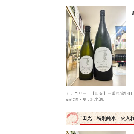
カテゴリー│
【田光】三重県菰野町
節の酒・夏
,
純米酒
,
田光 特別純米 火入