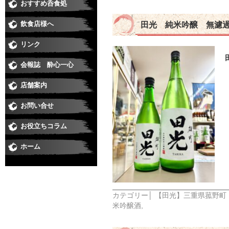
おすすめ呑食処
和食
すし
居酒屋・焼鳥
うなぎ
そば
焼肉
洋食・串あげ
中華・ラーメン
ダイニングバー・イタリアン・バー
スナック・ラウンジ・クラブ
喫茶・スイート・たこやき
飲食店様へ
田光 純米吟醸 無濾
リンク
会報誌 酔心一心
店舗案内
お問い合せ
お役立ちコラム
ホーム
カテゴリー│
【田光】三重県菰野町
米吟醸酒
,