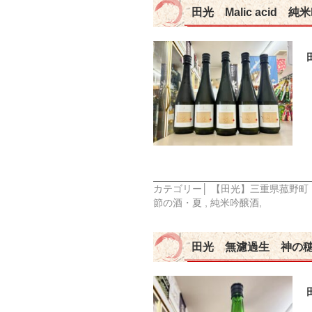
田光 Malic acid 純
カテゴリー│
【田光】三重県菰野町
節の酒・夏
,
純米吟醸酒
,
田光 無濾過生 神の