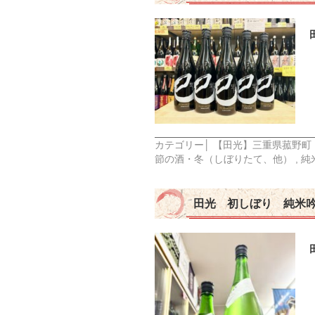
カテゴリー│
【田光】三重県菰野町
節の酒・冬（しぼりたて、他）
,
純
田光 初しぼり 純米