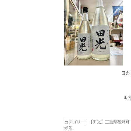
田光
田
カテゴリー│
【田光】三重県菰野町
米酒
,