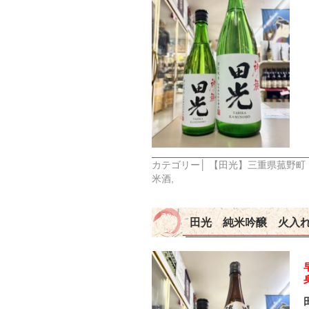
カテゴリー│
【田光】三重県菰野町
米酒
,
田光 純米吟醸 火入