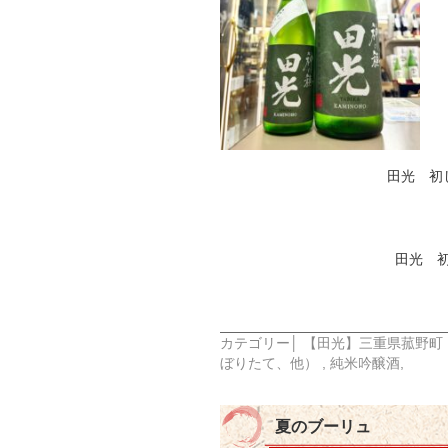
田光 初
田光 初
カテゴリー│
【田光】三重県菰野町
ぼりたて、他）
,
純米吟醸酒
,
夏のブーリュ