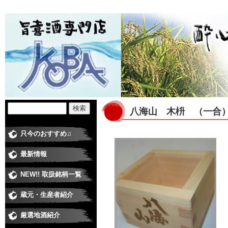
八海山 木枡 （一合
只今のおすすめ♫
最新情報
NEW!! 取扱銘柄一覧
蔵元・生産者紹介
日本酒蔵
焼酎蔵
ワイナリー
梅酒・和リキュール蔵元
米・食品 その他
厳選地酒紹介
純米大吟醸
大吟醸
純米吟醸酒
純米酒
吟醸酒
本醸造
普通酒
にごり酒
極甘口、低アルコール
季節の酒・春
季節の酒・夏
季節の酒・秋（ひやおろし、他）
季節の酒・冬（しぼりたて、他）