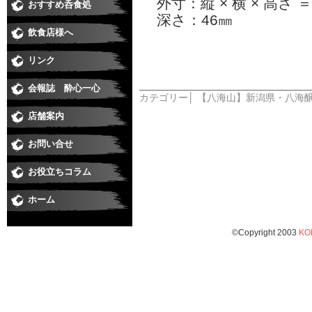
外寸：縦 × 横 × 高さ ＝ 
おすすめ呑食処
和食
すし
居酒屋・焼鳥
うなぎ
そば
焼肉
洋食・串あげ
中華・ラーメン
ダイニングバー・イタリアン・バー
スナック・ラウンジ・クラブ
喫茶・スイート・たこやき
深さ：46㎜
飲食店様へ
リンク
会報誌 酔心一心
カテゴリー│
【八海山】新潟県・八海
店舗案内
お問い合せ
お役立ちコラム
ホーム
©Copyright 2003
KO