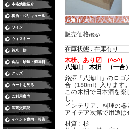
本格焼酎紹介
芋焼酎
麦焼酎
米焼酎
黒糖、泡盛、その他
季節の焼酎・春
季節の焼酎・夏
季節の焼酎・秋
季節の焼酎・冬
梅酒・和リキュール
梅酒
和リキュール
八海山 木枡 （一合） (310
ワイン
日本ワイン
赤
白
ロゼ
スパークリング・シャンパン
販売価格
(税込)
ウィスキー
在庫状態 : 在庫有り
銘米・餅
木枡、あり〼 (^o^)
食品・珍味・調味料
味醂・料理酒・化粧水
醤油・酢・麺つゆ・味噌
珍味
ジュース・カクテル用飲料
食品
八海山 木枡 （一合
グッズ
銘酒「八海山」のロゴ
合（180ml）入ります
カートを見る
この木枡で日本酒を楽
ご利用案内
し。
インテリア、料理の器
酒蔵交流記
アイデア次第で用途は
イベント案内・報告
材質：杉