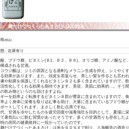
泡盛、その他
焼酎・春
焼酎・夏
焼酎・秋
焼酎・冬
ュール
山 麹だけでつくったあまさけ (220563)
イン
クリング・シャンパン
価格
(税込)
態 : 在庫有り
酸、ブドウ糖、ビタミン(Ｂ1、Ｂ２、Ｂ６)、オリゴ糖、アミノ酸など
料理酒・化粧水
酢・麺つゆ・味噌
ス・カクテル用飲料
で構成される甘酒。
もコウジ酸は、シミの原因となる過剰なメラニン生成を抑え、シミやく
れる効果があります。また、頭皮を若返らせ、美しい髪を作るとも言わ
皮膚や粘膜を保護してくれるビタミンＢ２も多く含まれていますので、
を活性化してくれる効果も期待できます。美容、美肌に効果的…。そう
気の飲み物というのも頷けますよね。
ルギーを効率よく転換するビタミンＢ郡が豊富に含まれていますので、
効率よく身体に栄養を取り込む事を助け、大量に含まれているブドウ糖
サポートしてくれます。まさしく飲む点滴ですね。
時代、甘酒を冷やしたものを疲労回復や滋養強壮を目的として、夏場に
して暑気払いに飲む習慣があったそうです。多くの甘酒売りも存在した
当時の庶民の健康維持に一役かっていたのです。
「麹だけでつくったあまさけ」は米を６０％まで削り、八海醸造の酒造