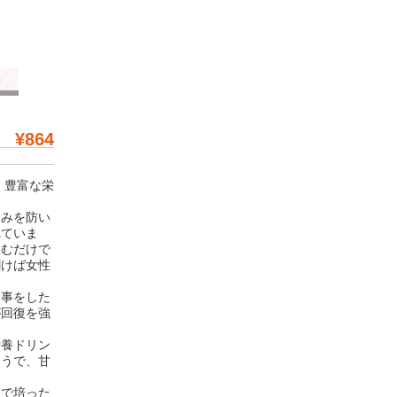
¥864
、豊富な栄
すみを防い
れていま
飲むだけで
聞けば女性
食事をした
が回復を強
栄養ドリン
ようで、甘
りで培った