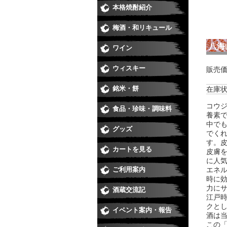
本格焼酎紹介
芋焼酎
麦焼酎
米焼酎
黒糖、
季節の
季節の
季節の
季節の
梅酒・和リキュール
梅酒
和リキ
八海
ワイン
日本ワ
赤
白
ロゼ
スパー
ウィスキー
販売
銘米・餅
在庫状
コウジ
食品・珍味・調味料
味醂・
醤油・
珍味
ジュー
食品
養素
中で
グッズ
でく
す。
カートを見る
皮膚
に人
ご利用案内
エネ
時に
力に
酒蔵交流記
江戸
クと
イベント案内・報告
酒は
この