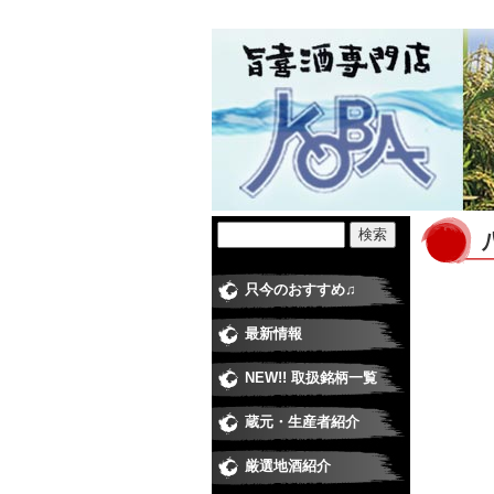
只今のおすすめ♫
最新情報
NEW!! 取扱銘柄一覧
蔵元・生産者紹介
日本酒
焼酎蔵
ワイナ
梅酒・
米・食
厳選地酒紹介
純米大
大吟醸
純米吟
純米酒
吟醸酒
本醸造
普通酒
にごり
極甘口
季節の
季節の
季節の
季節の