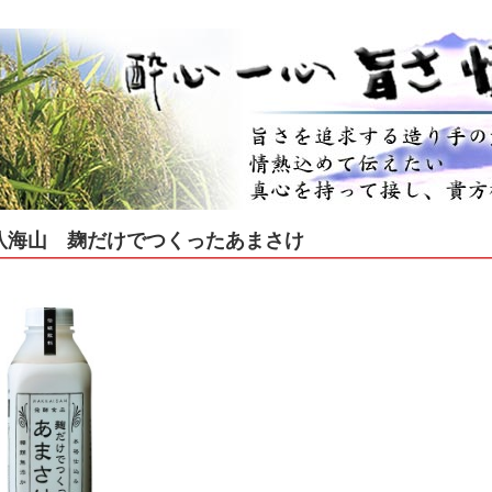
八海山 麹だけでつくったあまさけ
蔵
リー
和リキュール蔵元
品 その他
吟醸
醸酒
酒
、低アルコール
酒・春
酒・夏
酒・秋（ひやおろし、他）
酒・冬（しぼりたて、他）