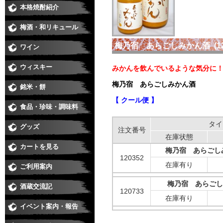
本格焼酎紹介
芋焼酎
麦焼酎
米焼酎
黒糖、泡盛、その他
季節の焼酎・春
季節の焼酎・夏
季節の焼酎・秋
季節の焼酎・冬
梅酒・和リキュール
梅酒
和リキュール
梅乃宿 あらごしみかん酒 (120
ワイン
日本ワイン
赤
白
ロゼ
スパークリング・シャンパン
ウィスキー
みかんを飲んでいるような気分に
梅乃宿 あらごしみかん酒
銘米・餅
【 クール便 】
食品・珍味・調味料
味醂・料理酒・化粧水
醤油・酢・麺つゆ・味噌
珍味
ジュース・カクテル用飲料
食品
タイ
グッズ
注文番号
在庫状態
カートを見る
梅乃宿 あらごしみ
120352
在庫有り
ご利用案内
梅乃宿 あらごしみ
酒蔵交流記
120733
在庫有り
イベント案内・報告