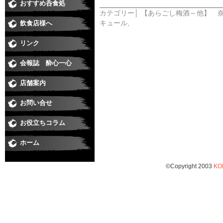
おすすめ呑食処
和食
すし
居酒屋・焼鳥
うなぎ
そば
焼肉
洋食・串あげ
中華・ラーメン
ダイニングバー・イタリアン・バー
スナック・ラウンジ・クラブ
喫茶・スイート・たこやき
カテゴリー│
【あらごし梅酒～他】 
キュール
,
飲食店様へ
リンク
会報誌 酔心一心
店舗案内
お問い合せ
お役立ちコラム
ホーム
©Copyright 2003
KO