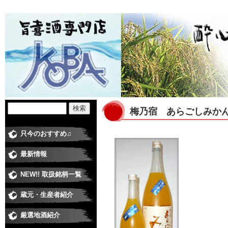
梅乃宿 あらごしみか
只今のおすすめ♫
最新情報
NEW!! 取扱銘柄一覧
蔵元・生産者紹介
日本酒蔵
焼酎蔵
ワイナリー
梅酒・和リキュール蔵元
米・食品 その他
厳選地酒紹介
純米大吟醸
大吟醸
純米吟醸酒
純米酒
吟醸酒
本醸造
普通酒
にごり酒
極甘口、低アルコール
季節の酒・春
季節の酒・夏
季節の酒・秋（ひやおろし、他）
季節の酒・冬（しぼりたて、他）